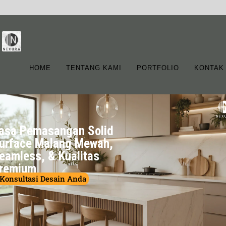
HOME
TENTANG KAMI
PORTFOLIO
KONTAK
asa Pemasangan Solid
urface Malang Mewah,
eamless, & Kualitas
remium
Konsultasi Desain Anda