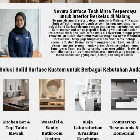
Nexura Surface Tech Mitra Terpercaya
untuk Interior Berkelas di Malang
Selamat datang di era baru desain interior di Malang. PT Nexura
Surface Tech (nexurasolidsurface.com) bangga menghadirkan
solusi
Solid Surface Malang
dengan standar kualitas internasional
Kami memahami bahwa properti di Malang—mulai dari hunian
residensial elit di Ijen, kafe-kafe estetis di Lowokwaru, hingga proy
komersial di Suhat—menuntut material yang tidak hanya memuka
secara visual, tetapi juga fungsional dan tahan lama. Sebagai
spesialis Custom Design, kami menggabungkan keahlian teknis
dengan material premium untuk menciptakan permukaan yang
benar-benar Seamless (tanpa sambungan yang terlihat). Material
kami dirancang untuk memberikan kesan mewah yang mengalir,
menciptakan ruang yang luas, bersih, dan sangat estetik.
Solusi Solid Surface Kustom untuk Berbagai Kebutuhan And
Kitchen Set &
Wastafel &
Meja
Countertop
Top Table
Vanity
Laboratorium
Resepsionis &
Mewah
Bathroom
& Fasilitas
Komersial
Custom
Kesehatan