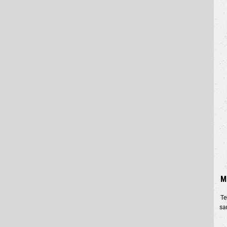
M
Te
sa