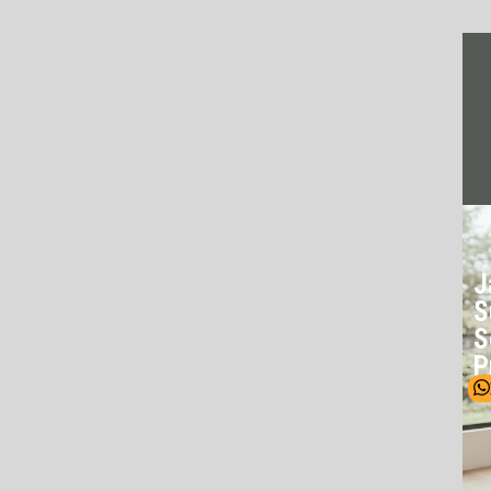
J
S
S
P