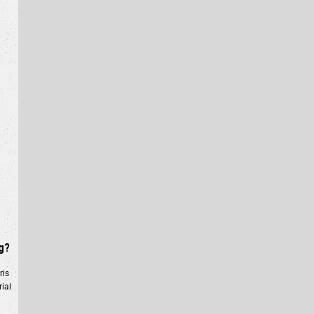
g?
ris
ial