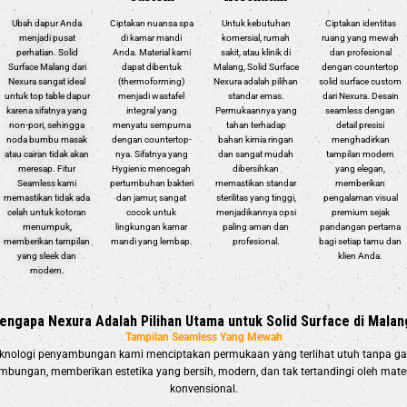
Ciptakan nuansa spa
Untuk kebutuhan
Ubah dapur Anda
Ciptakan identitas
di kamar mandi
komersial, rumah
menjadi pusat
ruang yang mewah
Anda. Material kami
sakit, atau klinik di
perhatian. Solid
dan profesional
dapat dibentuk
Malang, Solid Surface
Surface Malang dari
dengan countertop
(thermoforming)
Nexura adalah pilihan
Nexura sangat ideal
solid surface custom
menjadi wastafel
standar emas.
untuk top table dapur
dari Nexura. Desain
integral yang
Permukaannya yang
karena sifatnya yang
seamless dengan
menyatu sempurna
tahan terhadap
non-pori, sehingga
detail presisi
dengan countertop-
bahan kimia ringan
noda bumbu masak
menghadirkan
nya. Sifatnya yang
dan sangat mudah
atau cairan tidak akan
tampilan modern
Hygienic mencegah
dibersihkan
meresap. Fitur
yang elegan,
pertumbuhan bakteri
memastikan standar
Seamless kami
memberikan
dan jamur, sangat
sterilitas yang tinggi,
memastikan tidak ada
pengalaman visual
cocok untuk
menjadikannya opsi
celah untuk kotoran
premium sejak
lingkungan kamar
paling aman dan
menumpuk,
pandangan pertama
mandi yang lembap.
profesional.
memberikan tampilan
bagi setiap tamu dan
yang sleek dan
klien Anda.
modern.
engapa Nexura Adalah Pilihan Utama untuk Solid Surface di Malan
Tampilan Seamless Yang Mewah
knologi penyambungan kami menciptakan permukaan yang terlihat utuh tanpa ga
mbungan, memberikan estetika yang bersih, modern, dan tak tertandingi oleh mater
konvensional.