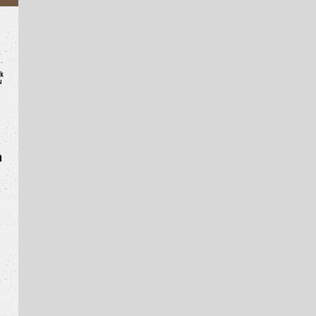
.
ek
u
a