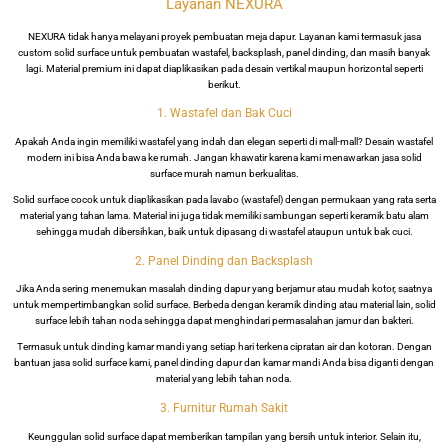
Layanan NEXURA
NEXURA tidak hanya melayani proyek pembuatan meja dapur. Layanan kami termasuk jasa
custom solid surface untuk pembuatan wastafel, backsplash, panel dinding, dan masih banyak
lagi. Material premium ini dapat diaplikasikan pada desain vertikal maupun horizontal seperti
berikut.
1. Wastafel dan Bak Cuci
Apakah Anda ingin memiliki wastafel yang indah dan elegan seperti di mall-mall? Desain wastafel
modern ini bisa Anda bawa ke rumah. Jangan khawatir karena kami menawarkan jasa solid
surface murah namun berkualitas.
Solid surface cocok untuk diaplikasikan pada lavabo (wastafel) dengan permukaan yang rata serta
material yang tahan lama. Material ini juga tidak memiliki sambungan seperti keramik batu alam
sehingga mudah dibersihkan, baik untuk dipasang di wastafel ataupun untuk bak cuci.
2. Panel Dinding dan Backsplash
Jika Anda sering menemukan masalah dinding dapur yang berjamur atau mudah kotor, saatnya
untuk mempertimbangkan solid surface. Berbeda dengan keramik dinding atau material lain, solid
surface lebih tahan noda sehingga dapat menghindari permasalahan jamur dan bakteri.
Termasuk untuk dinding kamar mandi yang setiap hari terkena cipratan air dan kotoran. Dengan
bantuan jasa solid surface kami, panel dinding dapur dan kamar mandi Anda bisa diganti dengan
material yang lebih tahan noda.
3. Furnitur Rumah Sakit
Keunggulan solid surface dapat memberikan tampilan yang bersih untuk interior. Selain itu,