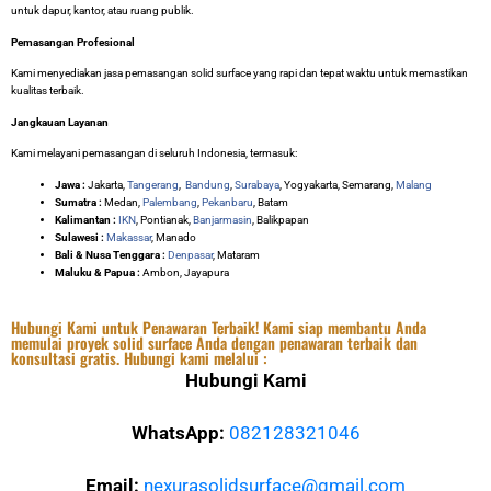
untuk dapur, kantor, atau ruang publik.
Pemasangan Profesional
Kami menyediakan jasa pemasangan solid surface yang rapi dan tepat waktu untuk memastikan
kualitas terbaik.
Jangkauan Layanan
Kami melayani pemasangan di seluruh Indonesia, termasuk:
Jawa :
Jakarta,
Tangerang
,
Bandung
,
Surabaya
, Yogyakarta, Semarang,
Malang
Sumatra :
Medan,
Palembang
,
Pekanbaru
, Batam
Kalimantan :
IKN
, Pontianak,
Banjarmasin
, Balikpapan
Sulawesi :
Makassar
, Manado
Bali & Nusa Tenggara :
Denpasar
, Mataram
Maluku & Papua :
Ambon, Jayapura
Hubungi Kami untuk Penawaran Terbaik! Kami siap membantu Anda
memulai proyek solid surface Anda dengan penawaran terbaik dan
konsultasi gratis. Hubungi kami melalui :
Hubungi Kami
WhatsApp:
082128321046
Email:
nexurasolidsurface@gmail.com