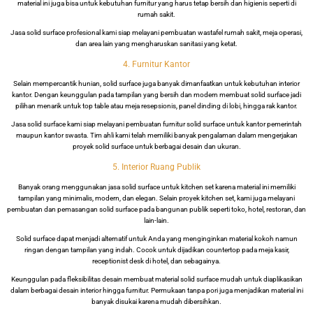
material ini juga bisa untuk kebutuhan furnitur yang harus tetap bersih dan higienis seperti di
rumah sakit.
Jasa solid surface profesional kami siap melayani pembuatan wastafel rumah sakit, meja operasi,
dan area lain yang mengharuskan sanitasi yang ketat.
4. Furnitur Kantor
Selain mempercantik hunian, solid surface juga banyak dimanfaatkan untuk kebutuhan interior
kantor. Dengan keunggulan pada tampilan yang bersih dan modern membuat solid surface jadi
pilihan menarik untuk top table atau meja resepsionis, panel dinding di lobi, hingga rak kantor.
Jasa solid surface kami siap melayani pembuatan furnitur solid surface untuk kantor pemerintah
maupun kantor swasta. Tim ahli kami telah memiliki banyak pengalaman dalam mengerjakan
proyek solid surface untuk berbagai desain dan ukuran.
5. Interior Ruang Publik
Banyak orang menggunakan jasa solid surface untuk kitchen set karena material ini memiliki
tampilan yang minimalis, modern, dan elegan. Selain proyek kitchen set, kami juga melayani
pembuatan dan pemasangan solid surface pada bangunan publik seperti toko, hotel, restoran, dan
lain-lain.
Solid surface dapat menjadi alternatif untuk Anda yang menginginkan material kokoh namun
ringan dengan tampilan yang indah. Cocok untuk dijadikan countertop pada meja kasir,
receptionist desk di hotel, dan sebagainya.
Keunggulan pada fleksibilitas desain membuat material solid surface mudah untuk diaplikasikan
dalam berbagai desain interior hingga furnitur. Permukaan tanpa pori juga menjadikan material ini
banyak disukai karena mudah dibersihkan.