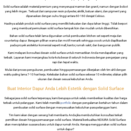
Solid surface adalah material premium yang menyerupai marmer dan granit, namun dengan bobot
yang lebih ringan. Terbuat dari campuran resin polyester, akrilik, batuan alami, dan pigment yang
dipanaskan dengan suhu tinggi antara 60-160 derajat Celcius.
Hasilnya adalah produk solid surface yang memiliki kekuatan dan daya tahan tinggi. Tidak berpori
yang membuat permukaan solid surface tampak licin dan mudah untuk dibersihkan.
Bahan solid surface telah lama digunakan untuk pembuatan kitchen set seperti meja dan
countertop dapur. Beragam pilihan warna dan motif menarik sehingga cocok untuk diaplikasikan
pada proyek arsitektur komersial seperti mall, kantor, rumah sakit, dan bangunan publik.
Kami melayani konsultasi desain solid surface untuk memastikan Anda mendapatkan yang
terbaik. Layanan kami menjangkau kota-kota besar di seluruh Indonesia dengan pengerjaan yang
rapi dan tepat waktu.
Mulai dari proses pengukuran, pembuatan hingga pemasangan dikerjakan oleh tim ahli dengan
waktu paling lama 7-10 hari kerja. Ketebalan bahan solid surface sebesar 10 milimeter, silakan pilih
ukuran dan desain sesuai kebutuhan Anda.
Buat Interior Dapur Anda Lebih Estetik dengan Solid Surface
Sebagai jasa solid surface terpercaya, kami berupaya untuk selalu memberikan kualitas dan harga
terbaik untuk pelanggan. Kami telah memiliki
portfolio
dengan pengalaman bertahun-tahun dalam
pembuatan solid surface dengan menyesuaikan kebutuhan para pelanggan kami.
Tim kami akan dengan senang hati membantu Anda jika membutuhkan konsultasi terkait
pemilihan desain hingga pemasangan solid surface. Material berkualitas NEXURA Solid Surface
akan menciptakan suasana baru untuk dapur rumah Anda. Kenapa menggunakan solid surface
untuk dapur?