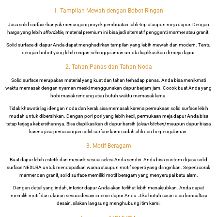
1. Tampilan Mewah dengan Bobot Ringan
Jasa solid surface banyak menangani proyek pembuatan tabletop ataupun meja dapur. Dengan
harga yang lebih
affordable,
material premium ini bisa jadi alternatif pengganti marmer atau granit.
Solid surface di dapur Anda dapat menghadirkan tampilan yang lebih mewah dan modern. Tentu
dengan bobot yang lebih ringan sehingga aman untuk diaplikasikan di meja dapur.
2. Tahan Panas dan Tahan Noda
Solid surface merupakan material yang kuat dan tahan terhadap panas. Anda bisa menikmati
waktu memasak dengan nyaman meski menggunakan dapur berjam-jam. Cocok buat Anda yang
hobi masak rendang atau butuh waktu memasak lama.
Tidak khawatir lagi dengan noda dan kerak sisa memasak karena permukaan solid surface lebih
mudah untuk dibersihkan. Dengan pori-pori yang lebih kecil, permukaan meja dapur Anda bisa
tetap terjaga kebersihannya. Bisa diaplikasikan di dapur bersih (
clean kitchen)
maupun dapur biasa
karena jasa pemasangan solid surface kami sudah ahli dan berpengalaman.
3. Motif Beragam
Buat dapur lebih estetik dan menarik sesuai selera Anda sendiri. Anda bisa custom di jasa solid
surface NEXURA untuk mendapatkan warna ataupun motif seperti yang diinginkan. Seperti corak
marmer dan granit, solid surface memiliki motif beragam yang menyerupai batu alam.
Dengan detail yang indah, interior dapur Anda akan terlihat lebih menakjubkan. Anda dapat
memilih motif dan ukuran sesuai desain interior dapur Anda. Jika butuh saran atau konsultasi
desain, silakan langsung menghubungi tim kami.