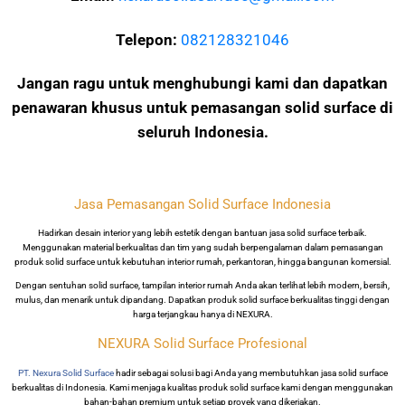
Telepon:
082128321046
Jangan ragu untuk menghubungi kami dan dapatkan
penawaran khusus untuk pemasangan solid surface di
seluruh Indonesia.
Jasa Pemasangan Solid Surface Indonesia
Hadirkan desain interior yang lebih estetik dengan bantuan jasa solid surface terbaik.
Menggunakan material berkualitas dan tim yang sudah berpengalaman dalam pemasangan
produk solid surface untuk kebutuhan interior rumah, perkantoran, hingga bangunan komersial.
Dengan sentuhan solid surface, tampilan interior rumah Anda akan terlihat lebih modern, bersih,
mulus, dan menarik untuk dipandang. Dapatkan produk solid surface berkualitas tinggi dengan
harga terjangkau hanya di NEXURA.
NEXURA Solid Surface Profesional
PT. Nexura Solid Surface
hadir sebagai solusi bagi Anda yang membutuhkan jasa solid surface
berkualitas di Indonesia. Kami menjaga kualitas produk solid surface kami dengan menggunakan
bahan-bahan premium untuk setiap proyek yang dikerjakan.